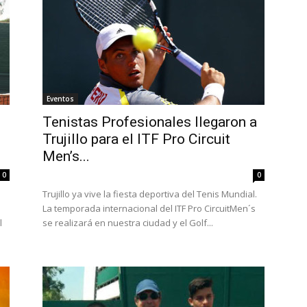
Eventos
Tenistas Profesionales llegaron a
Trujillo para el ITF Pro Circuit
Men’s...
0
0
Trujillo ya vive la fiesta deportiva del Tenis Mundial.
La temporada internacional del ITF Pro CircuitMen´s
l
se realizará en nuestra ciudad y el Golf...