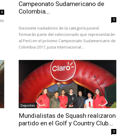
Campeonato Sudamericano de
Colombia...
0
0
ste
Diecisiete nadadores de la categoría juvenil
formarán parte del seleccionado que representarán
al Perú en el próximo Campeonato Sudamericano de
Colombia 2017, justa internacional...
Deportes
Mundialistas de Squash realizaron
partido en el Golf y Country Club...
0