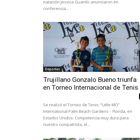
natación Jessica Guanilo anunciaron en
conferencia...
Deportes
Trujillano Gonzalo Bueno triunfa
en Torneo Internacional de Tenis
Se realizó el Torneo de Tenis: “Little MO”
International Palm Beach Gardens – Florida, en
Estados Unidos. Competencia muy dura para
nuestro compatriota, el...