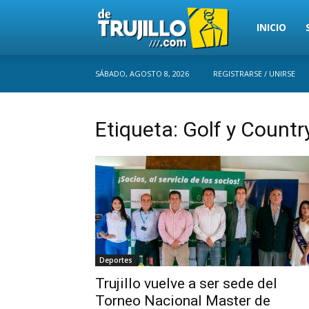
Trujillo
INICIO
SÁBADO, AGOSTO 8, 2026
REGISTRARSE / UNIRSE
Perú
Etiqueta: Golf y Country
Deportes
Trujillo vuelve a ser sede del
Torneo Nacional Master de