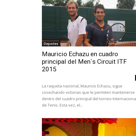
Deportes
Mauricio Echazu en cuadro
principal del Men`s Circuit ITF
2015
La raqueta nacional, Mauricio Echazu, sigue
cosechando victorias que le permiten mantenerse
dentro del cuadro principal del torneo Internaciona
de Tenis. Esta vez, el...