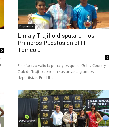
Deportes
Lima y Trujillo disputaron los
Primeros Puestos en el III
Torneo...
0
0
e
a
El esfuerzo valió la pena, y es que el Golf y Country
Club de Trujillo tiene en sus arcas a grandes
deportistas. En el III...