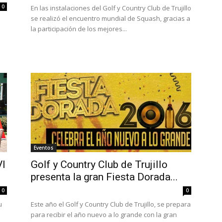
0
En las instalaciones del Golf y Country Club de Trujillo
se realizó el encuentro mundial de Squash, gracias a
la participación de los mejores...
Eventos
VI
Golf y Country Club de Trujillo
presenta la gran Fiesta Dorada...
0
0
u
Este año el Golf y Country Club de Trujillo, se prepara
para recibir el año nuevo a lo grande con la gran