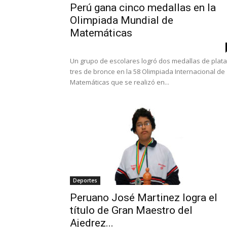
Perú gana cinco medallas en la
Olimpiada Mundial de
Matemáticas
Un grupo de escolares logró dos medallas de plata
tres de bronce en la 58 Olimpiada Internacional de
Matemáticas que se realizó en...
Deportes
Peruano José Martinez logra el
título de Gran Maestro del
Ajedrez...