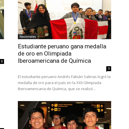
Nacionales
Estudiante peruano gana medalla
de oro en Olimpiada
Iberoamericana de Química
0
0
El estudiante peruano Andrés Fabián Salinas logró la
medalla de oro para el país en la XXII Olimpiada
Iberoamericana de Química, que se realizó...