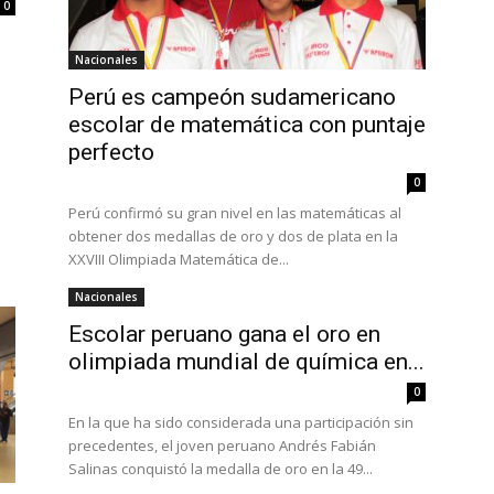
0
Nacionales
Perú es campeón sudamericano
escolar de matemática con puntaje
perfecto
0
Perú confirmó su gran nivel en las matemáticas al
obtener dos medallas de oro y dos de plata en la
XXVIII Olimpiada Matemática de...
Nacionales
Escolar peruano gana el oro en
olimpiada mundial de química en...
0
En la que ha sido considerada una participación sin
precedentes, el joven peruano Andrés Fabián
Salinas conquistó la medalla de oro en la 49...