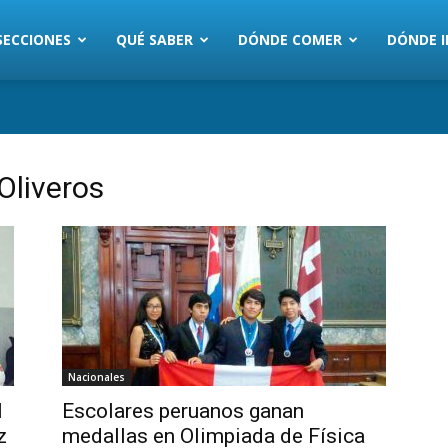
SECCIONES
QUÉ SABER
DÓNDE COMER
DÓNDE I
Oliveros
Nacionales
l
Escolares peruanos ganan
z
medallas en Olimpiada de Física