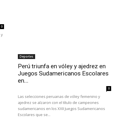
0
 y
Deportes
Perú triunfa en vóley y ajedrez en
Juegos Sudamericanos Escolares
en...
0
Las selecciones peruanas de vóley femenino y
ajedrez se alzaron con el título de campeones
sudamericanos en los XXII Juegos Sudamericanos
Escolares que se...