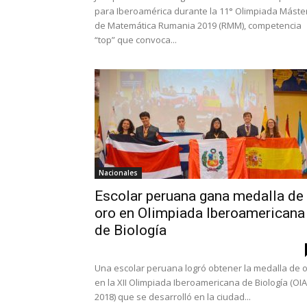
para Iberoamérica durante la 11° Olimpiada Máste
de Matemática Rumania 2019 (RMM), competencia
“top” que convoca...
Nacionales
Escolar peruana gana medalla de
oro en Olimpiada Iberoamericana
de Biología
Una escolar peruana logró obtener la medalla de 
en la XII Olimpiada Iberoamericana de Biología (OI
2018) que se desarrolló en la ciudad...