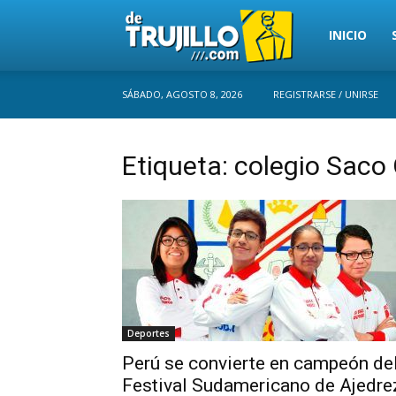
Trujillo
INICIO
SÁBADO, AGOSTO 8, 2026
REGISTRARSE / UNIRSE
Perú
Etiqueta: colegio Saco 
Deportes
Perú se convierte en campeón de
Festival Sudamericano de Ajedre