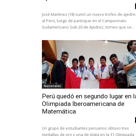
José Martinez (18) sumó un nuevo trofeo de ajedre
al Perú, luego de participar en el Campeonato
Sudamericano Sub-20 de Ajedrez, torneo que se...
Nacionales
Perú quedó en segundo lugar en l
Olimpiada Iberoamericana de
Matemática
Un grupo de estudiantes peruanos obtuvo tres
medallas de oro y una de plata en la 31 Olimpiada