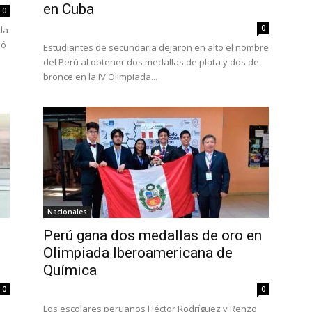
en Cuba
0
0
da
nó
Estudiantes de secundaria dejaron en alto el nombre
del Perú al obtener dos medallas de plata y dos de
bronce en la IV Olimpiada...
Nacionales
Perú gana dos medallas de oro en
Olimpiada Iberoamericana de
Química
0
0
Los escolares peruanos Héctor Rodríguez y Renzo