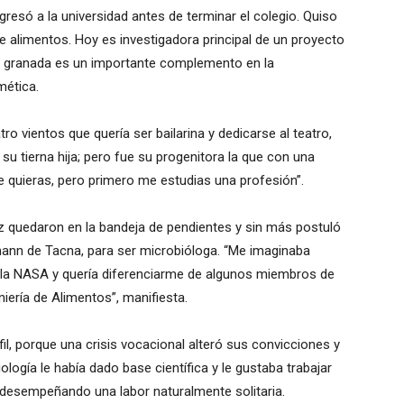
gresó a la universidad antes de terminar el colegio. Quiso
e alimentos. Hoy es investigadora principal de un proyecto
a granada es un importante complemento en la
mética.
tro vientos que quería ser bailarina y dedicarse al teatro,
u tierna hija; pero fue su progenitora la que con una
que quieras, pero primero me estudias una profesión”.
iz quedaron en la bandeja de pendientes y sin más postuló
ann de Tacna, para ser microbióloga. “Me imaginaba
 la NASA y quería diferenciarme de algunos miembros de
niería de Alimentos”, manifiesta.
l, porque una crisis vocacional alteró sus convicciones y
logía le había dado base científica y le gustaba trabajar
da desempeñando una labor naturalmente solitaria.