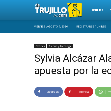
Trujillo
INICIO
VIERNES, AGOSTO 7, 2026
REGISTRARSE / UNIRSE
Perú
Noticias
Ciencia y Tecnología
Sylvia Alcázar Al
apuesta por la e
Facebook
Pinterest
W