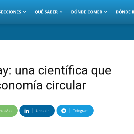
SECCIONES
QUÉ SABER
DÓNDE COMER
DÓNDE I
ay: una científica que
conomía circular
hatsApp
Linkedin
Telegram