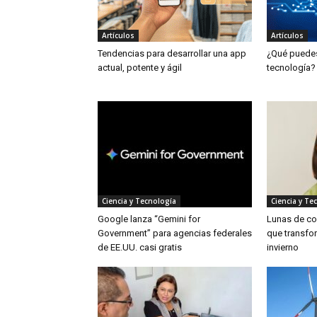
Artículos
Artículos
Tendencias para desarrollar una app
¿Qué puedes 
actual, potente y ágil
tecnología?
Ciencia y Tecnología
Ciencia y Te
Google lanza “Gemini for
Lunas de col
Government” para agencias federales
que transfor
de EE.UU. casi gratis
invierno