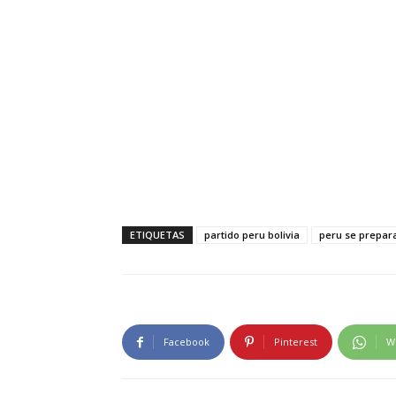
ETIQUETAS
partido peru bolivia
peru se prepar
Facebook
Pinterest
W