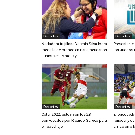
Deportes
Deportes
Nadadora trujillana Yasmin Silva logra
Presentan el
medalla de bronce en Panamericanos
los Juegos
Juniors en Paraguay
Deportes
Deportes
Catar 2022: estos son los 28
El básquetb
convocados por Ricardo Gareca para
renacer y se
el repechaje
afiliación a 