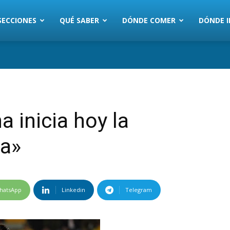
SECCIONES
QUÉ SABER
DÓNDE COMER
DÓNDE I
 inicia hoy la
ia»
hatsApp
Linkedin
Telegram