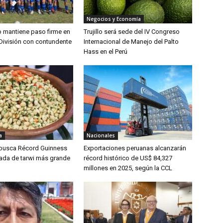
Negocios y Economía
lo mantiene paso firme en
Trujillo será sede del IV Congreso
División con contundente
Internacional de Manejo del Palto
Hass en el Perú
a
Nacionales
 busca Récord Guinness
Exportaciones peruanas alcanzarán
lada de tarwi más grande
récord histórico de US$ 84,327
millones en 2025, según la CCL