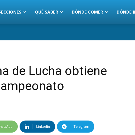
SECCIONES
QUÉ SABER
DÓNDE COMER
DÓNDE I
na de Lucha obtiene
 Campeonato
hatsApp
Linkedin
Telegram