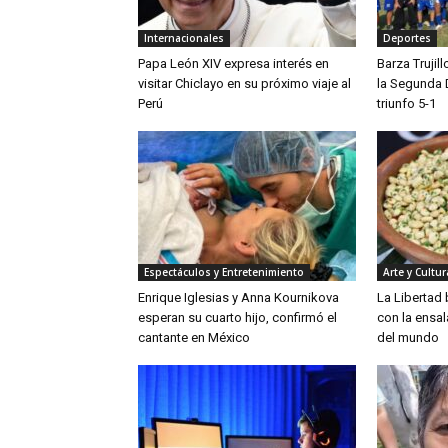
Internacionales
Deportes
Papa León XIV expresa interés en
Barza Trujil
visitar Chiclayo en su próximo viaje al
la Segunda 
Perú
triunfo 5-1
Espectáculos y Entretenimiento
Arte y Cultur
Enrique Iglesias y Anna Kournikova
La Libertad
esperan su cuarto hijo, confirmó el
con la ensa
cantante en México
del mundo