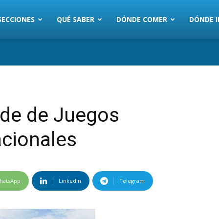
SECCIONES
QUÉ SABER
DÓNDE COMER
DÓNDE I
ede de Juegos
acionales
hatsApp
Linkedin
Telegram