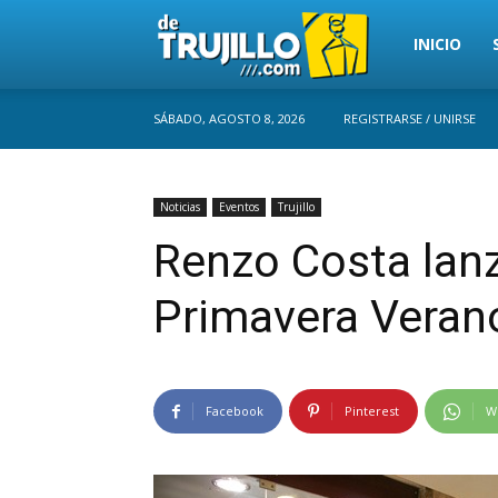
Trujillo
INICIO
SÁBADO, AGOSTO 8, 2026
REGISTRARSE / UNIRSE
Perú
Noticias
Eventos
Trujillo
Renzo Costa lan
Primavera Veran
Facebook
Pinterest
W