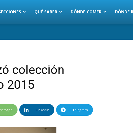
SECCIONES
QUÉ SABER
DÓNDE COMER
DÓNDE I
zó colección
o 2015
hatsApp
Linkedin
Telegram