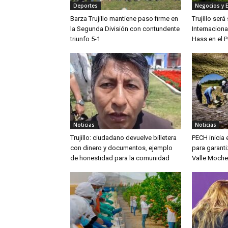
Deportes
Negocios y 
Barza Trujillo mantiene paso firme en
Trujillo ser
la Segunda División con contundente
Internaciona
triunfo 5-1
Hass en el P
Noticias
Noticias
Trujillo: ciudadano devuelve billetera
PECH inicia
con dinero y documentos, ejemplo
para garanti
de honestidad para la comunidad
Valle Moche