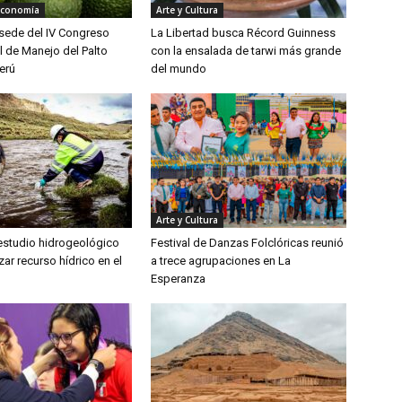
Economía
Arte y Cultura
á sede del IV Congreso
La Libertad busca Récord Guinness
l de Manejo del Palto
con la ensalada de tarwi más grande
erú
del mundo
Arte y Cultura
 estudio hidrogeológico
Festival de Danzas Folclóricas reunió
zar recurso hídrico en el
a trece agrupaciones en La
Esperanza