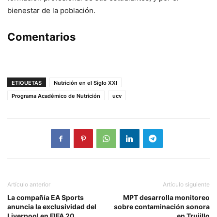
bienestar de la población.
Comentarios
ETIQUETAS
Nutrición en el Siglo XXI
Programa Académico de Nutrición
ucv
Artículo anterior
Artículo siguiente
La compañía EA Sports
MPT desarrolla monitoreo
anuncia la exclusividad del
sobre contaminación sonora
Liverpool en FIFA 20
en Trujillo