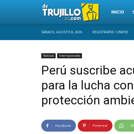
Trujillo
INICIO
SÁBADO, AGOSTO 8, 2026
REGISTRARSE / UNIRSE
Perú
Noticias
Internacionales
Perú suscribe ac
para la lucha con
protección ambi
Facebook
Pinterest
W