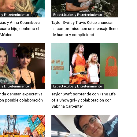
 y Entretenimiento
Espectáculos y Entretenimiento
sias y Anna Kournikova
Taylor Swift y Travis Kelce anuncian
uarto hijo, confirmó el
su compromiso con un mensaje lleno
 México
de humor y complicidad
 y Entretenimiento
Espectáculos y Entretenimiento
inda generan expectativa
Taylor Swift sorprende con «The Life
on posible colaboración
of a Showgirl» y colaboración con
Sabrina Carpenter