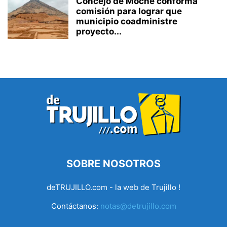
Concejo de Moche conforma
comisión para lograr que
municipio coadministre
proyecto...
SOBRE NOSOTROS
deTRUJILLO.com - la web de Trujillo !
Contáctanos:
notas@detrujillo.com