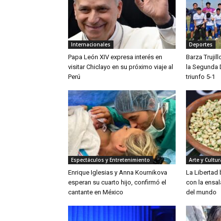
Internacionales
Deportes
Papa León XIV expresa interés en
Barza Trujil
visitar Chiclayo en su próximo viaje al
la Segunda 
Perú
triunfo 5-1
Espectáculos y Entretenimiento
Arte y Cultur
Enrique Iglesias y Anna Kournikova
La Libertad
esperan su cuarto hijo, confirmó el
con la ensa
cantante en México
del mundo