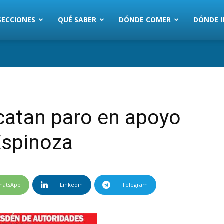
SECCIONES
QUÉ SABER
DÓNDE COMER
DÓNDE I
catan paro en apoyo
 Espinoza
hatsApp
Linkedin
Telegram