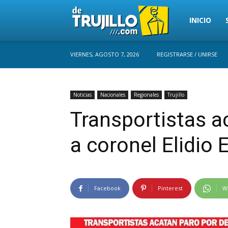
Trujillo
INICIO
VIERNES, AGOSTO 7, 2026
REGISTRARSE / UNIRSE
Perú
Noticias
Nacionales
Regionales
Trujillo
Transportistas a
a coronel Elidio
Facebook
Pinterest
W