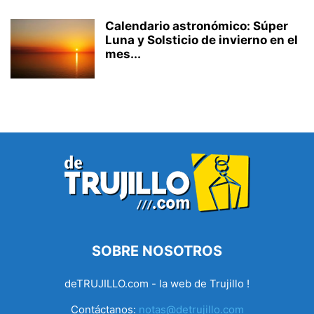
Calendario astronómico: Súper
Luna y Solsticio de invierno en el
mes...
SOBRE NOSOTROS
deTRUJILLO.com - la web de Trujillo !
Contáctanos:
notas@detrujillo.com