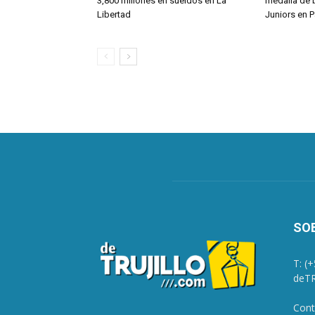
3,800 millones en sueldos en La
medalla de 
Libertad
Juniors en 
SO
T: (
deTR
Cont