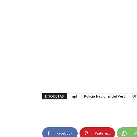
ETIQUETAS
mpt
Policía Nacional del Perú
UI
Facebook
Pinterest
W