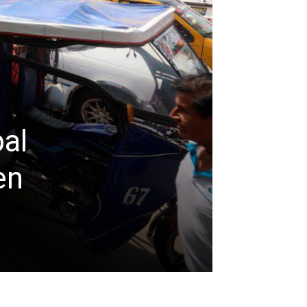
al
en