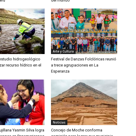
erú
del mundo
Arte y Cultura
 estudio hidrogeológico
Festival de Danzas Folclóricas reunió
zar recurso hídrico en el
a trece agrupaciones en La
Esperanza
Noticias
jillana Yasmin Silva logra
Concejo de Moche conforma