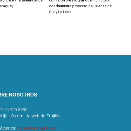
bronce en Panamericanos
comisión para lograr que municipio
Paraguay
coadministre proyecto de Huacas del
Sol y La Luna
BRE NOSOTROS
+51.1) 720 8236
UJILLO.com - la web de Trujillo !
áctanos:
notas@detrujillo.com