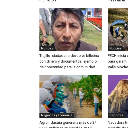
triunfo 5-1
Hass en el P
Noticias
Noticias
Trujillo: ciudadano devuelve billetera
PECH inicia
con dinero y documentos, ejemplo
para garanti
de honestidad para la comunidad
Valle Moche
Negocios y Economía
Deportes
Agroindustria generaría más de S/
Nadadora tru