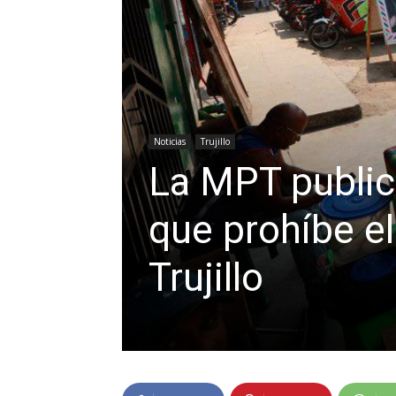
Noticias
Trujillo
La MPT public
que prohíbe e
Trujillo