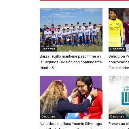
Deportes
Deportes
Barza Trujillo mantiene paso firme en
Selección Pe
la Segunda División con contundente
convocados p
triunfo 5-1
Eliminatoria
Deportes
Deportes
Nadadora trujillana Yasmin Silva logra
Presentan el