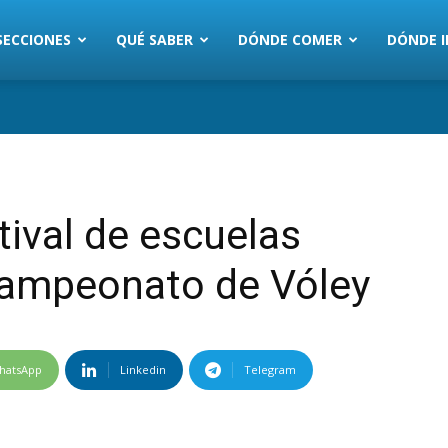
SECCIONES
QUÉ SABER
DÓNDE COMER
DÓNDE I
ival de escuelas
campeonato de Vóley
hatsApp
Linkedin
Telegram