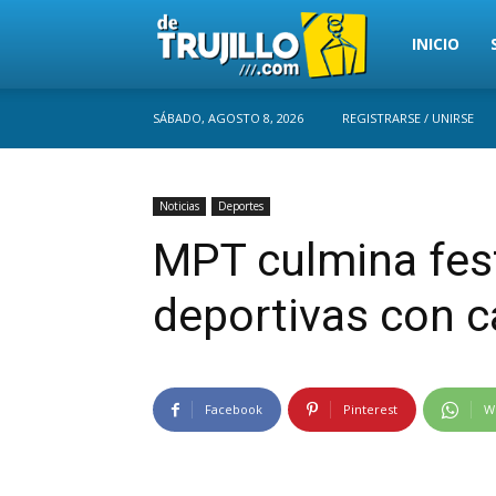
Trujillo
INICIO
SÁBADO, AGOSTO 8, 2026
REGISTRARSE / UNIRSE
Perú
Noticias
Deportes
MPT culmina fest
deportivas con 
Facebook
Pinterest
W