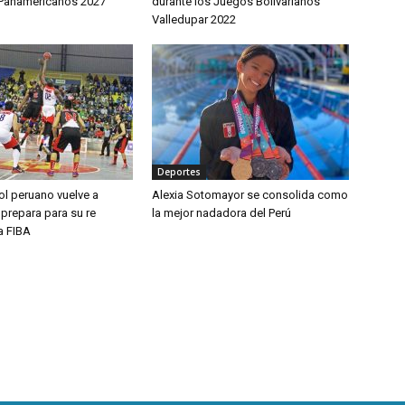
 Panamericanos 2027
durante los Juegos Bolivarianos
Valledupar 2022
Deportes
ol peruano vuelve a
Alexia Sotomayor se consolida como
 prepara para su re
la mejor nadadora del Perú
la FIBA