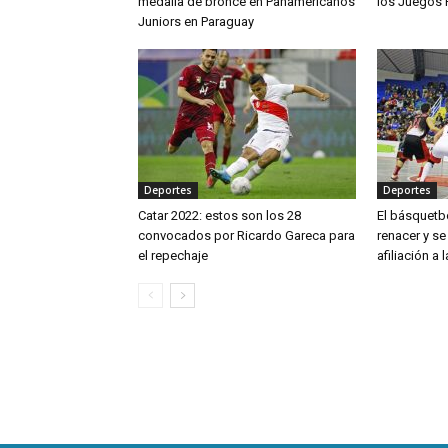
medalla de bronce en Panamericanos
los Juegos
Juniors en Paraguay
Deportes
Deportes
Catar 2022: estos son los 28
El básquetb
convocados por Ricardo Gareca para
renacer y se
el repechaje
afiliación a 