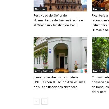
Noticias
Noticias
Festividad del Señor de
Picantería 
Huamantanga de Jaén es inscrita en
reconocimi
el Calendario Turístico del Perú
Patrimonio C
Humanidad
Arte y Cultura
Noticias
Barranco recibe distinción de la
Comunidades
UNESCO con el Escudo Azul en siete
conservan m
de sus edificaciones históricas
de bosques
del Minam