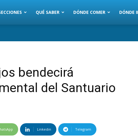
SECCIONES
QUÉ SABER
DÓNDE COMER
DÓNDE I
os bendecirá
mental del Santuario
hatsApp
Linkedin
Telegram