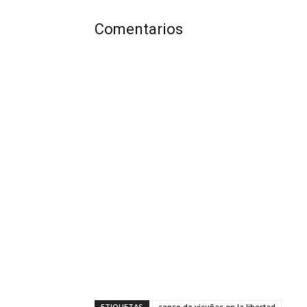
Comentarios
ETIQUETAS
censo de vicuñas en la libertad