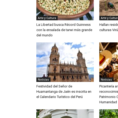
Arte y Cultura
Arte y Cultur
La Libertad busca Récord Guinness
Hallan resid
con la ensalada de tarwi más grande
culturas Vir
del mundo
Noticias
Noticias
Festividad del Señor de
Picantería 
Huamantanga de Jaén es inscrita en
reconocimi
el Calendario Turístico del Perú
Patrimonio C
Humanidad