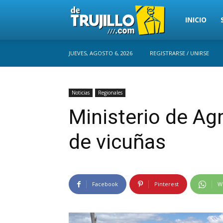
Trujillo
INICIO
JUEVES, AGOSTO 6, 2026
REGISTRARSE / UNIRSE
Perú
Noticias
Regionales
Ministerio de Agr
de vicuñas
Facebook
Pinterest
W