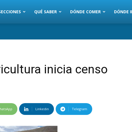
SECCIONES
QUÉ SABER
DÓNDE COMER
DÓNDE I
icultura inicia censo
hatsApp
Linkedin
Telegram