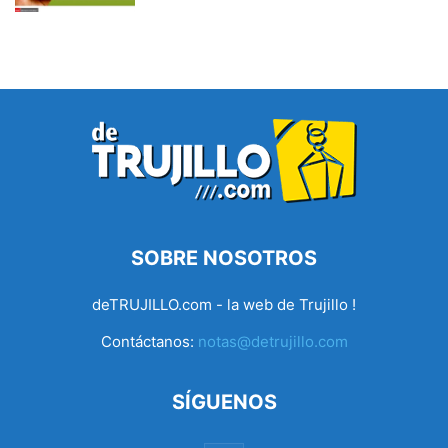
SOBRE NOSOTROS
deTRUJILLO.com - la web de Trujillo !
Contáctanos:
notas@detrujillo.com
SÍGUENOS