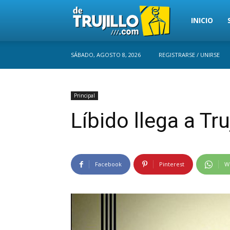
Trujillo
INICIO
SÁBADO, AGOSTO 8, 2026
REGISTRARSE / UNIRSE
Perú
Principal
Líbido llega a Truj
Facebook
Pinterest
W