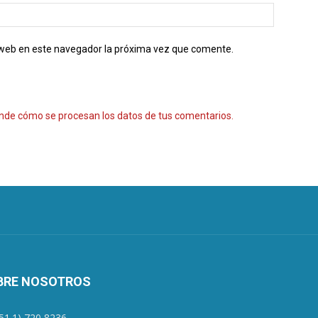
o web en este navegador la próxima vez que comente.
nde cómo se procesan los datos de tus comentarios.
BRE NOSOTROS
+51.1) 720 8236