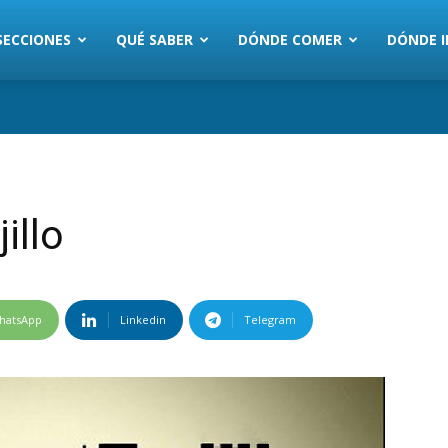
SECCIONES
QUÉ SABER
DÓNDE COMER
DÓNDE I
illo
hatsApp
Linkedin
Telegram