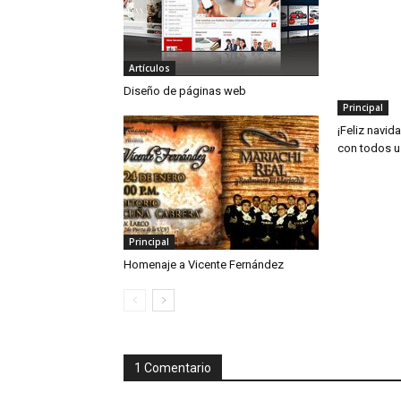
Artículos
Diseño de páginas web
Principal
¡Feliz navi
con todos u
Principal
Homenaje a Vicente Fernández
1 Comentario