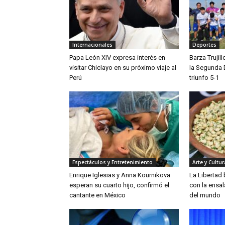
Internacionales
Deportes
Papa León XIV expresa interés en
Barza Trujil
visitar Chiclayo en su próximo viaje al
la Segunda 
Perú
triunfo 5-1
Espectáculos y Entretenimiento
Arte y Cultur
Enrique Iglesias y Anna Kournikova
La Libertad
esperan su cuarto hijo, confirmó el
con la ensa
cantante en México
del mundo