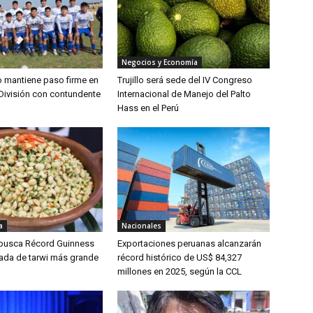
Negocios y Economía
lo mantiene paso firme en
Trujillo será sede del IV Congreso
División con contundente
Internacional de Manejo del Palto
Hass en el Perú
a
Nacionales
 busca Récord Guinness
Exportaciones peruanas alcanzarán
lada de tarwi más grande
récord histórico de US$ 84,327
millones en 2025, según la CCL