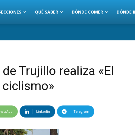
SECCIONES
QUÉ SABER
DÓNDE COMER
DÓNDE I
e Trujillo realiza «El
 ciclismo»
hatsApp
Linkedin
Telegram