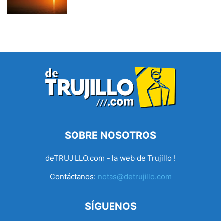
SOBRE NOSOTROS
deTRUJILLO.com - la web de Trujillo !
Contáctanos:
notas@detrujillo.com
SÍGUENOS