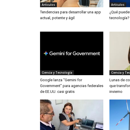
Artículos
Artículos
Tendencias para desarrollar una app
¿Qué puedes 
actual, potente y ágil
tecnología?
Ciencia y Tecnología
Ciencia y Te
Google lanza “Gemini for
Lunas de col
Government” para agencias federales
que transfor
de EE.UU. casi gratis
invierno