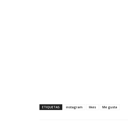
ETIQUETAS
instagram
likes
Me gusta