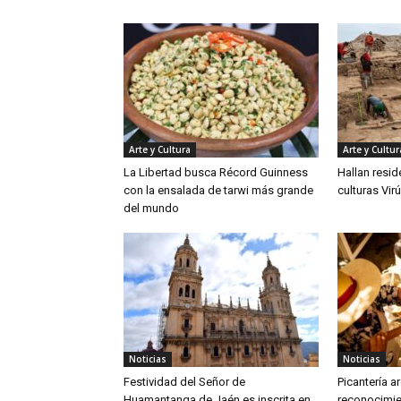
Arte y Cultura
Arte y Cultur
La Libertad busca Récord Guinness
Hallan resid
con la ensalada de tarwi más grande
culturas Vir
del mundo
Noticias
Noticias
Festividad del Señor de
Picantería 
Huamantanga de Jaén es inscrita en
reconocimi