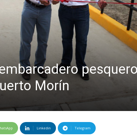
sembarcadero pesquer
Puerto Morín
hatsApp
Linkedin
Telegram