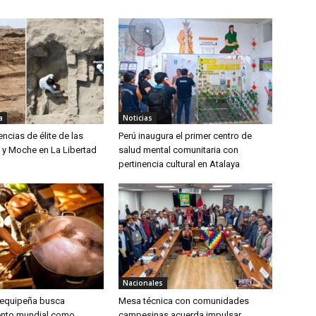
a
Noticias
encias de élite de las
Perú inaugura el primer centro de
ú y Moche en La Libertad
salud mental comunitaria con
pertinencia cultural en Atalaya
Nacionales
arequipeña busca
Mesa técnica con comunidades
ento mundial como
campesinas acuerda impulsar