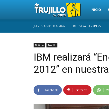
Trujillo
INICIO
JUEVES, AGOSTO 6, 2026
REGISTRARSE / UNIRSE
Perú
Noticias
Trujillo
IBM realizará “E
2012” en nuestra
Facebook
Pinterest
W