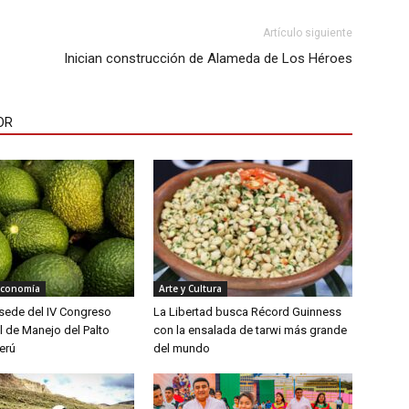
Artículo siguiente
Inician construcción de Alameda de Los Héroes
OR
Economía
Arte y Cultura
á sede del IV Congreso
La Libertad busca Récord Guinness
l de Manejo del Palto
con la ensalada de tarwi más grande
erú
del mundo