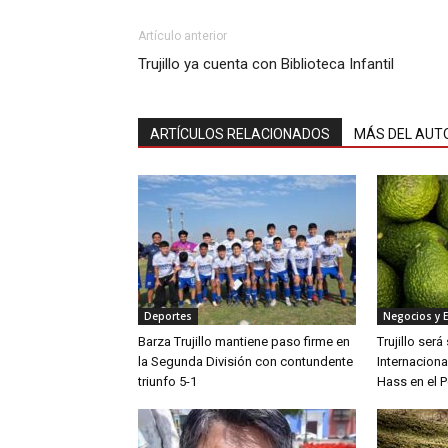
Artículo anterior
Trujillo ya cuenta con Biblioteca Infantil
ARTÍCULOS RELACIONADOS
MÁS DEL AUT
Deportes
Negocios y 
Barza Trujillo mantiene paso firme en
Trujillo ser
la Segunda División con contundente
Internaciona
triunfo 5-1
Hass en el P