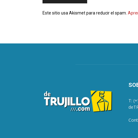
Este sitio usa Akismet para reducir el spam.
Apre
SO
T: (
deTR
Cont