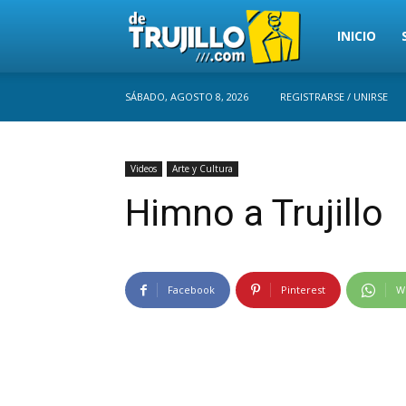
Trujillo
INICIO
SÁBADO, AGOSTO 8, 2026
REGISTRARSE / UNIRSE
Perú
Videos
Arte y Cultura
Himno a Trujillo
Facebook
Pinterest
W