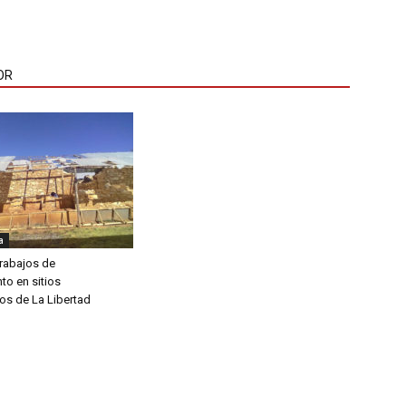
OR
a
trabajos de
to en sitios
os de La Libertad