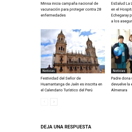
Minsa inicia campaña nacional de
EsSalud La L
vacunación para proteger contra 28
en el Hospit
enfermedades
Echegaray pa
a los asegu
Noticias
Noticias
Festividad del Señor de
Padre dona u
Huamantanga de Jaén es inscrita en
devuelve la 
el Calendario Turístico del Perú
Almenara
DEJA UNA RESPUESTA