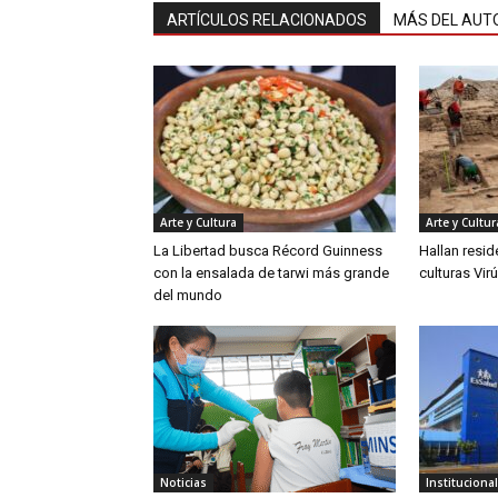
ARTÍCULOS RELACIONADOS
MÁS DEL AUT
Arte y Cultura
Arte y Cultur
La Libertad busca Récord Guinness
Hallan resid
con la ensalada de tarwi más grande
culturas Vir
del mundo
Noticias
Instituciona