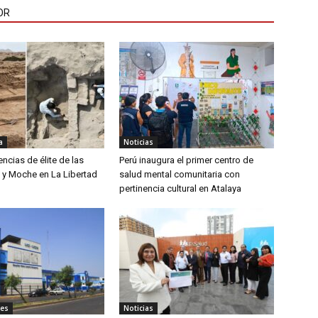
OR
a
Noticias
encias de élite de las
Perú inaugura el primer centro de
ú y Moche en La Libertad
salud mental comunitaria con
pertinencia cultural en Atalaya
les
Noticias