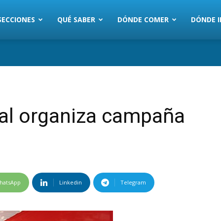
SECCIONES
QUÉ SABER
DÓNDE COMER
DÓNDE I
al organiza campaña
hatsApp
Linkedin
Telegram