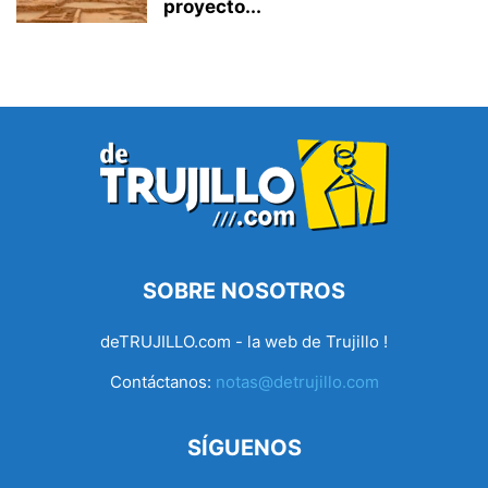
proyecto...
SOBRE NOSOTROS
deTRUJILLO.com - la web de Trujillo !
Contáctanos:
notas@detrujillo.com
SÍGUENOS