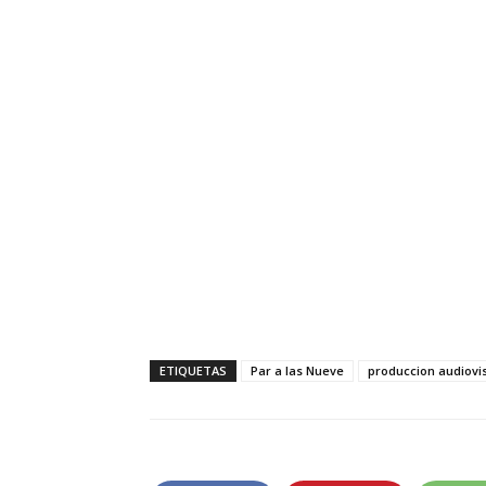
ETIQUETAS
Par a las Nueve
produccion audiovi