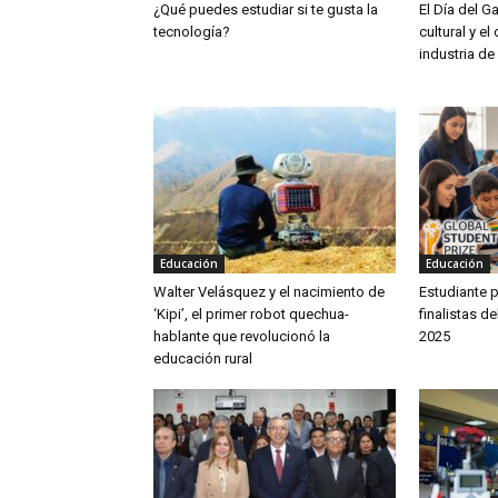
¿Qué puedes estudiar si te gusta la
El Día del G
tecnología?
cultural y el
industria de
Educación
Educación
Walter Velásquez y el nacimiento de
Estudiante p
‘Kipi’, el primer robot quechua-
finalistas d
hablante que revolucionó la
2025
educación rural