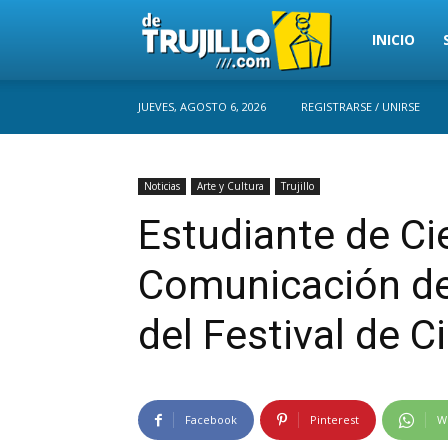
Trujillo
INICIO
JUEVES, AGOSTO 6, 2026
REGISTRARSE / UNIRSE
Perú
Noticias
Arte y Cultura
Trujillo
Estudiante de Ci
Comunicación de
del Festival de Ci
Facebook
Pinterest
W