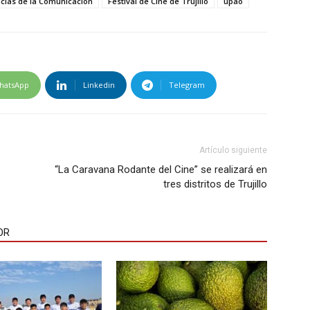
ncias de la Comunicación
Festival de Cine de Trujillo
upao
hatsApp
Linkedin
Telegram
Artículo siguiente
“La Caravana Rodante del Cine” se realizará en
tres distritos de Trujillo
OR