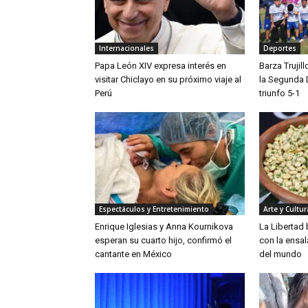
Internacionales
Deportes
Papa León XIV expresa interés en
Barza Trujil
visitar Chiclayo en su próximo viaje al
la Segunda 
Perú
triunfo 5-1
Espectáculos y Entretenimiento
Arte y Cultur
Enrique Iglesias y Anna Kournikova
La Libertad
esperan su cuarto hijo, confirmó el
con la ensa
cantante en México
del mundo