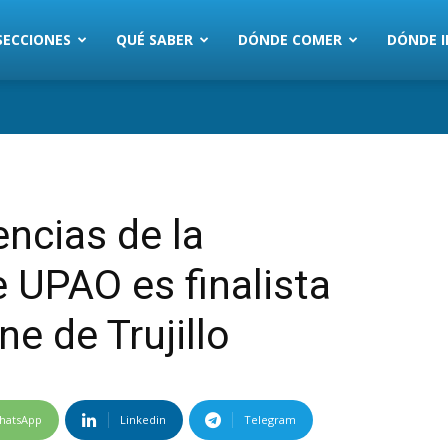
SECCIONES
QUÉ SABER
DÓNDE COMER
DÓNDE I
encias de la
 UPAO es finalista
ne de Trujillo
hatsApp
Linkedin
Telegram