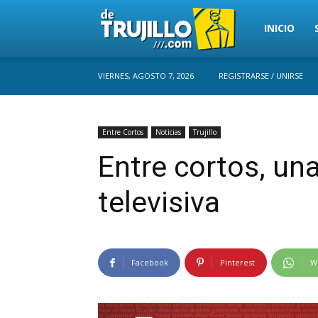
Trujillo
INICIO
VIERNES, AGOSTO 7, 2026
REGISTRARSE / UNIRSE
Perú
Entre Cortos
Noticias
Trujillo
Entre cortos, un
televisiva
Facebook
Pinterest
W