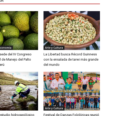
OR
Economía
Arte y Cultura
á sede del IV Congreso
La Libertad busca Récord Guinness
l de Manejo del Palto
con la ensalada de tarwi más grande
erú
del mundo
Arte y Cultura
 estudio hidrogeológico
Festival de Danzas Folclóricas reunió