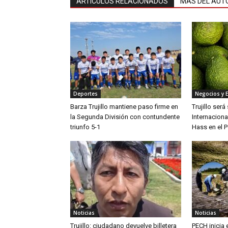
ARTÍCULOS RELACIONADOS
MÁS DEL AUT
Deportes
Negocios y 
Barza Trujillo mantiene paso firme en
Trujillo ser
la Segunda División con contundente
Internaciona
triunfo 5-1
Hass en el P
Noticias
Noticias
Trujillo: ciudadano devuelve billetera
PECH inicia