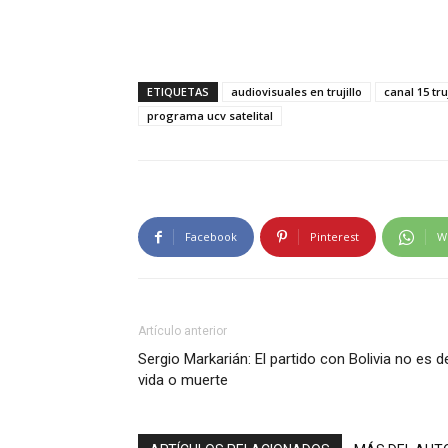
ETIQUETAS
audiovisuales en trujillo
canal 15 truj
programa ucv satelital
Facebook
Pinterest
W
Artículo anterior
Sergio Markarián: El partido con Bolivia no es d
vida o muerte