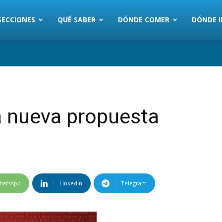
SECCIONES
QUÉ SABER
DÓNDE COMER
DÓNDE I
a nueva propuesta
hatsApp
Linkedin
Telegram