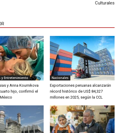
Culturales
OR
 y Entretenimiento
Nacionales
sias y Anna Kournikova
Exportaciones peruanas alcanzarán
uarto hijo, confirmó el
récord histórico de US$ 84,327
 México
millones en 2025, según la CCL