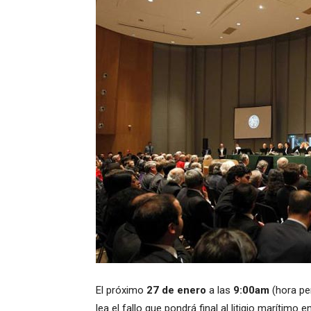
El próximo
27 de enero
a las
9:00am
(hora per
lea el fallo que pondrá final al litigio marítimo e