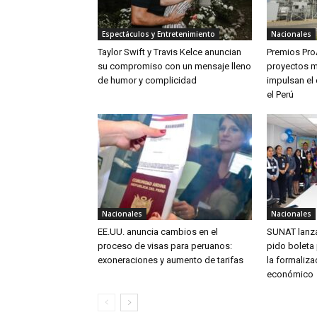
Espectáculos y Entretenimiento
Nacionales
Taylor Swift y Travis Kelce anuncian
Premios Pro
su compromiso con un mensaje lleno
proyectos m
de humor y complicidad
impulsan el 
el Perú
Nacionales
Nacionales
EE.UU. anuncia cambios en el
SUNAT lanz
proceso de visas para peruanos:
pido boleta 
exoneraciones y aumento de tarifas
la formaliza
económico