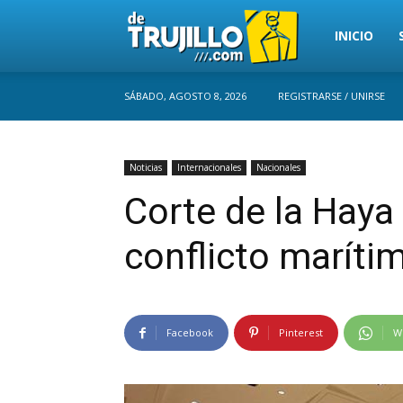
Trujillo
INICIO
SÁBADO, AGOSTO 8, 2026
REGISTRARSE / UNIRSE
Perú
Noticias
Internacionales
Nacionales
Corte de la Haya 
conflicto marítim
Facebook
Pinterest
W