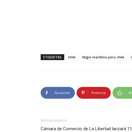
ETIQUETAS
chile
litigio marítimo peru chile
Facebook
Pinterest
W
Artículo anterior
Cámara de Comercio de La Libertad lanzará 11