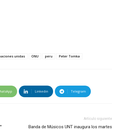
naciones unidas
ONU
peru
Peter Tomka
hatsApp
Linkedin
Telegram
Artículo siguiente
°
Banda de Músicos UNT inaugura los martes