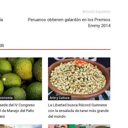
Artículo siguiente
ía
Peruanos obtienen galardón en los Premios
Emmy 2014
OR
Economía
Arte y Cultura
á sede del IV Congreso
La Libertad busca Récord Guinness
l de Manejo del Palto
con la ensalada de tarwi más grande
erú
del mundo