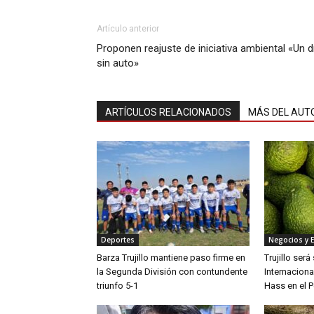
Artículo anterior
Proponen reajuste de iniciativa ambiental «Un d
sin auto»
ARTÍCULOS RELACIONADOS
MÁS DEL AUT
Deportes
Negocios y 
Barza Trujillo mantiene paso firme en
Trujillo ser
la Segunda División con contundente
Internaciona
triunfo 5-1
Hass en el P