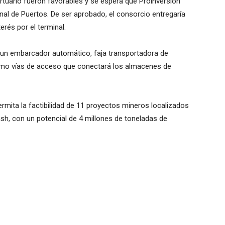
ortuario fueron favorables y se espera que Proinversión
al de Puertos. De ser aprobado, el consorcio entregaría
erés por el terminal.
e un embarcador automático, faja transportadora de
omo vías de acceso que conectará los almacenes de
ermita la factibilidad de 11 proyectos mineros localizados
h, con un potencial de 4 millones de toneladas de