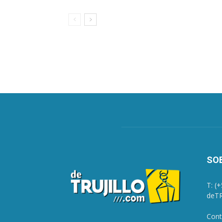
SO
T: (
deTR
Cont