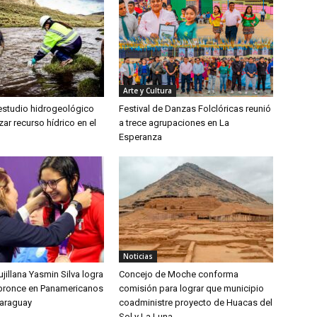
Arte y Cultura
 estudio hidrogeológico
Festival de Danzas Folclóricas reunió
zar recurso hídrico en el
a trece agrupaciones en La
Esperanza
Noticias
jillana Yasmin Silva logra
Concejo de Moche conforma
bronce en Panamericanos
comisión para lograr que municipio
Paraguay
coadministre proyecto de Huacas del
Sol y La Luna