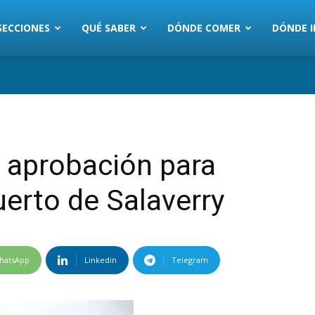
SECCIONES
QUÉ SABER
DÓNDE COMER
DÓNDE I
 aprobación para
uerto de Salaverry
hatsApp
Linkedin
Telegram