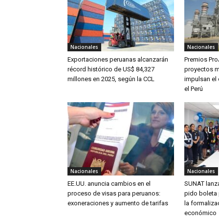
Nacionales
Nacionales
Exportaciones peruanas alcanzarán
Premios Pro
récord histórico de US$ 84,327
proyectos m
millones en 2025, según la CCL
impulsan el 
el Perú
Nacionales
Nacionales
EE.UU. anuncia cambios en el
SUNAT lanz
proceso de visas para peruanos:
pido boleta 
exoneraciones y aumento de tarifas
la formaliza
económico