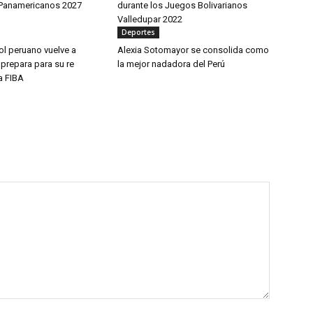
 Panamericanos 2027
durante los Juegos Bolivarianos
Valledupar 2022
Deportes
ol peruano vuelve a
Alexia Sotomayor se consolida como
 prepara para su re
la mejor nadadora del Perú
la FIBA