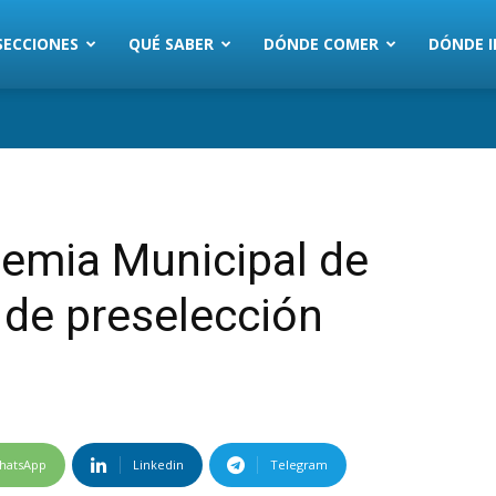
SECCIONES
QUÉ SABER
DÓNDE COMER
DÓNDE I
emia Municipal de
 de preselección
hatsApp
Linkedin
Telegram