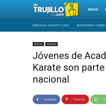
Trujillo
INICIO
MIÉRCOLES, AGOSTO 5, 2026
REGISTRARSE / UNIRSE
Perú
Noticias
Deportes
Jóvenes de Acad
Karate son parte
nacional
Facebook
Pinterest
W