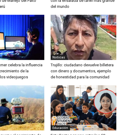
l de Manejo del Palto
con la ensalada de tarwi más grande
erú
del mundo
Noticias
amer celebra la influencia
Trujillo: ciudadano devuelve billetera
 crecimiento de la
con dinero y documentos, ejemplo
 los videojuegos
de honestidad para la comunidad
Educación