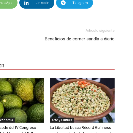
hatsApp
Linkedin
Telegram
Artículo siguiente
Beneficios de comer sandía a diario
OR
Economía
Arte y Cultura
á sede del IV Congreso
La Libertad busca Récord Guinness