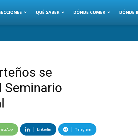
SECCIONES
QUÉ SABER
DÓNDE COMER
DÓNDE I
rteños se
I Seminario
l
hatsApp
Linkedin
Telegram