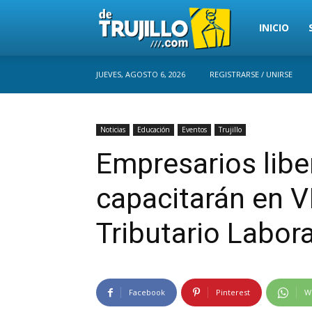
Trujillo
INICIO
JUEVES, AGOSTO 6, 2026
REGISTRARSE / UNIRSE
Perú
Noticias
Educación
Eventos
Trujillo
Empresarios libe
capacitarán en V
Tributario Labora
Facebook
Pinterest
W