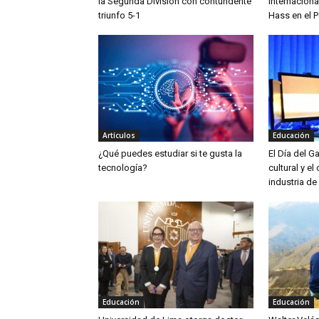
la Segunda División con contundente
Internaciona
triunfo 5-1
Hass en el P
Artículos
Educación
¿Qué puedes estudiar si te gusta la
El Día del G
tecnología?
cultural y el
industria de
Educación
Educación