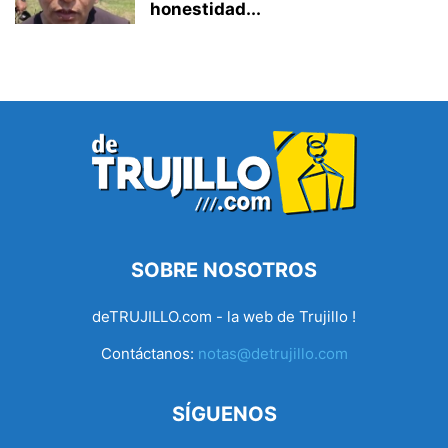
honestidad...
SOBRE NOSOTROS
deTRUJILLO.com - la web de Trujillo !
Contáctanos:
notas@detrujillo.com
SÍGUENOS