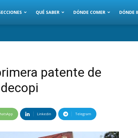
SECCIONES
QUÉ SABER
DÓNDE COMER
DÓNDE I
rimera patente de
ndecopi
hatsApp
Linkedin
Telegram