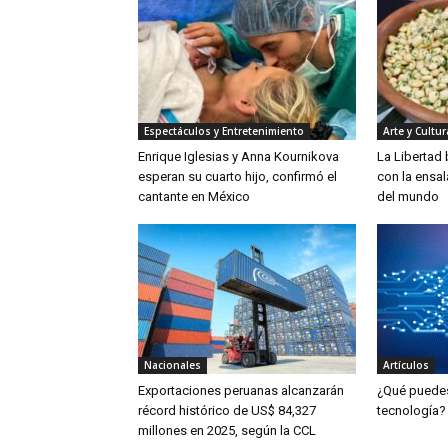
Espectáculos y Entretenimiento
Arte y Cultur
Enrique Iglesias y Anna Kournikova
La Libertad
esperan su cuarto hijo, confirmó el
con la ensa
cantante en México
del mundo
Nacionales
Artículos
Exportaciones peruanas alcanzarán
¿Qué puedes 
récord histórico de US$ 84,327
tecnología?
millones en 2025, según la CCL