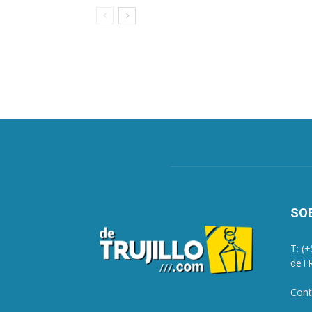
SO
T: (
deTR
Cont