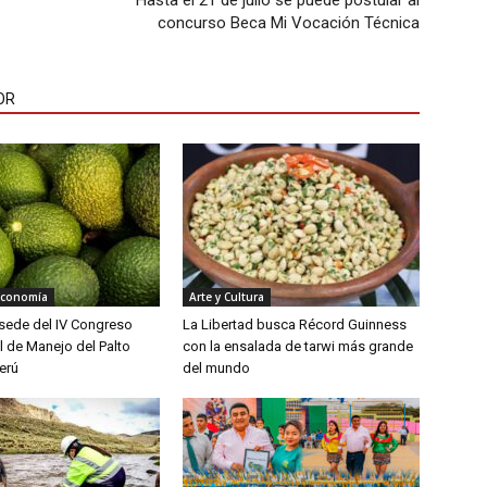
Hasta el 21 de julio se puede postular al
concurso Beca Mi Vocación Técnica
OR
Economía
Arte y Cultura
á sede del IV Congreso
La Libertad busca Récord Guinness
l de Manejo del Palto
con la ensalada de tarwi más grande
erú
del mundo