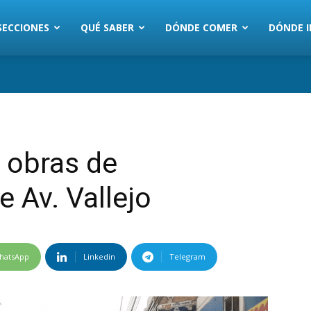
SECCIONES
QUÉ SABER
DÓNDE COMER
DÓNDE I
n obras de
 Av. Vallejo
hatsApp
Linkedin
Telegram