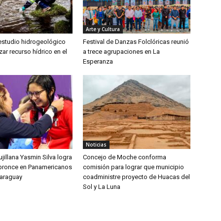
Arte y Cultura
 estudio hidrogeológico
Festival de Danzas Folclóricas reunió
zar recurso hídrico en el
a trece agrupaciones en La
Esperanza
Noticias
jillana Yasmin Silva logra
Concejo de Moche conforma
bronce en Panamericanos
comisión para lograr que municipio
Paraguay
coadministre proyecto de Huacas del
Sol y La Luna