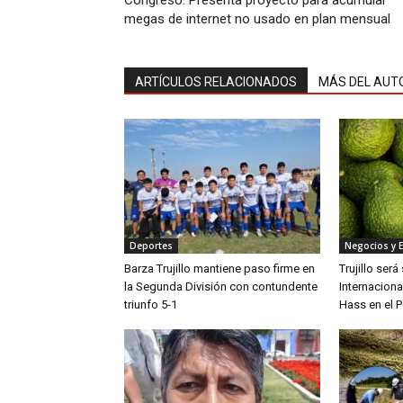
Congreso: Presenta proyecto para acumular
megas de internet no usado en plan mensual
ARTÍCULOS RELACIONADOS
MÁS DEL AUT
Deportes
Negocios y 
Barza Trujillo mantiene paso firme en
Trujillo ser
la Segunda División con contundente
Internaciona
triunfo 5-1
Hass en el P