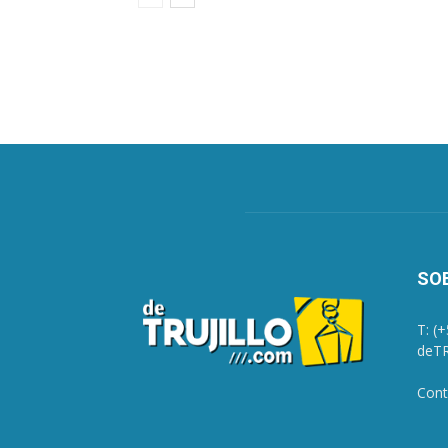
SO
T: (
deTR
Cont