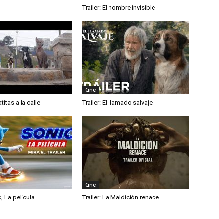
Trailer: El hombre invisible
Cine
atitas a la calle
Trailer: El llamado salvaje
Cine
c, La película
Trailer: La Maldición renace