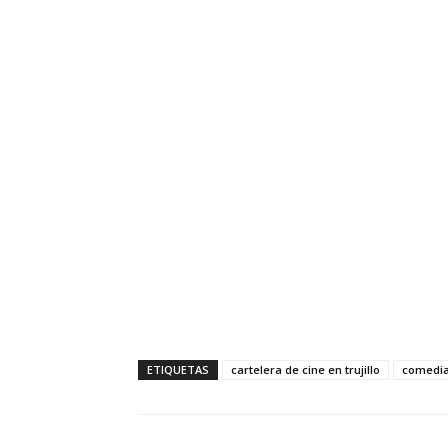
ETIQUETAS
cartelera de cine en trujillo
comedi