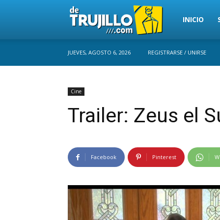
Trujillo
INICIO
JUEVES, AGOSTO 6, 2026
REGISTRARSE / UNIRSE
Perú
Cine
Trailer: Zeus el 
Facebook
Pinterest
W