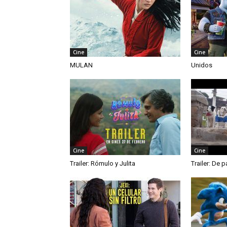
Cine
Cine
MULAN
Unidos
Cine
Cine
Trailer: Rómulo y Julita
Trailer: De p