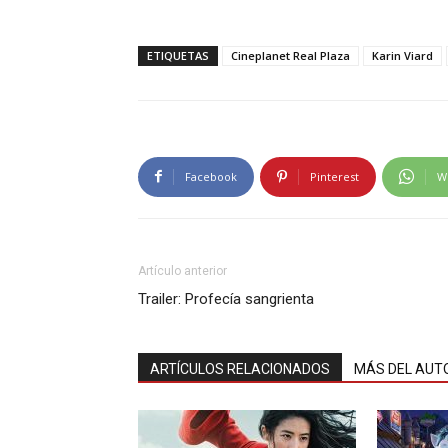
ETIQUETAS
Cineplanet Real Plaza
Karin Viard
Facebook
Pinterest
W
Artículo anterior
Trailer: Profecía sangrienta
ARTÍCULOS RELACIONADOS
MÁS DEL AUT