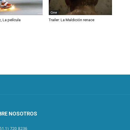
Cine
c, La película
Trailer: La Maldición renace
BRE NOSOTROS
+51.1) 720 8236