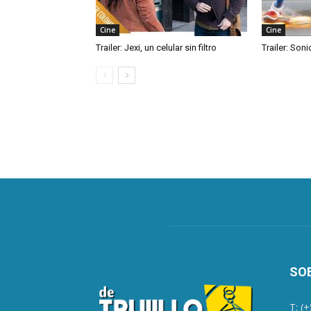
Cine
Cine
Trailer: Jexi, un celular sin filtro
Trailer: Soni
SO
T: (