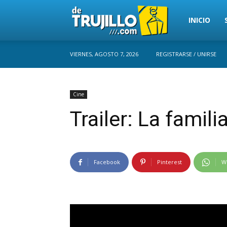
Trujillo
INICIO
VIERNES, AGOSTO 7, 2026
REGISTRARSE / UNIRSE
Perú
Cine
Trailer: La famili
Facebook
Pinterest
W