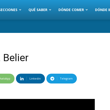
SECCIONES
QUÉ SABER
DÓNDE COMER
DÓNDE I
a Belier
hatsApp
Linkedin
Telegram