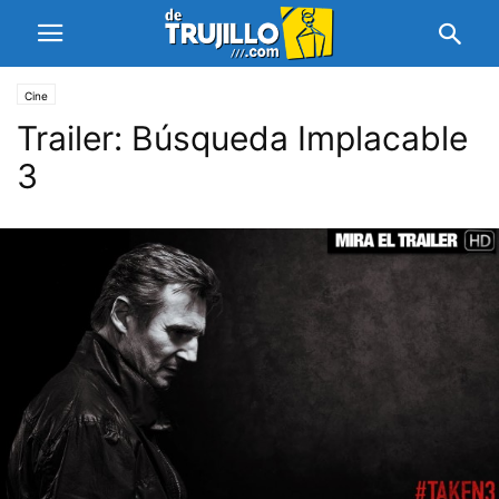
Cine
Trailer: Búsqueda Implacable
3