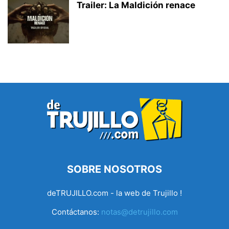
Trailer: La Maldición renace
SOBRE NOSOTROS
deTRUJILLO.com - la web de Trujillo !
Contáctanos:
notas@detrujillo.com