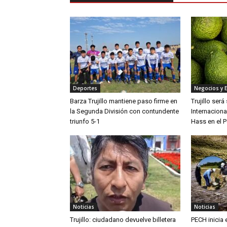
Deportes
Negocios y 
Barza Trujillo mantiene paso firme en
Trujillo ser
la Segunda División con contundente
Internaciona
triunfo 5-1
Hass en el P
Noticias
Noticias
Trujillo: ciudadano devuelve billetera
PECH inicia