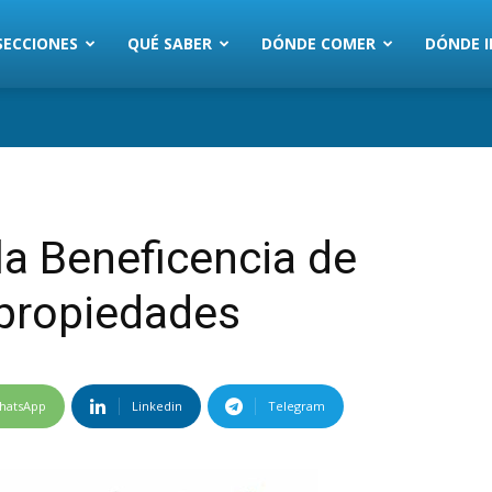
SECCIONES
QUÉ SABER
DÓNDE COMER
DÓNDE I
la Beneficencia de
n propiedades
hatsApp
Linkedin
Telegram