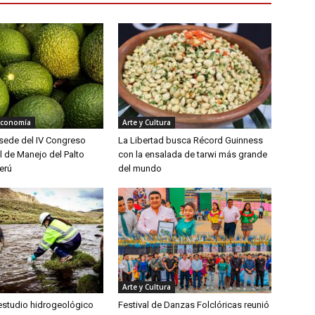
Economía
Arte y Cultura
á sede del IV Congreso
La Libertad busca Récord Guinness
l de Manejo del Palto
con la ensalada de tarwi más grande
erú
del mundo
Arte y Cultura
 estudio hidrogeológico
Festival de Danzas Folclóricas reunió