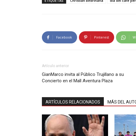
ETIQUETAS
Christian Bedriñana
dia del cafe pe
Facebook
Pinterest
W
Artículo anterior
GianMarco invita al Público Trujillano a su
Concierto en el Mall Aventura Plaza
ARTÍCULOS RELACIONADOS
MÁS DEL AUT