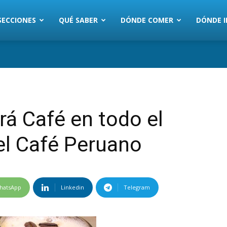
SECCIONES
QUÉ SABER
DÓNDE COMER
DÓNDE I
rá Café en todo el
del Café Peruano
hatsApp
Linkedin
Telegram