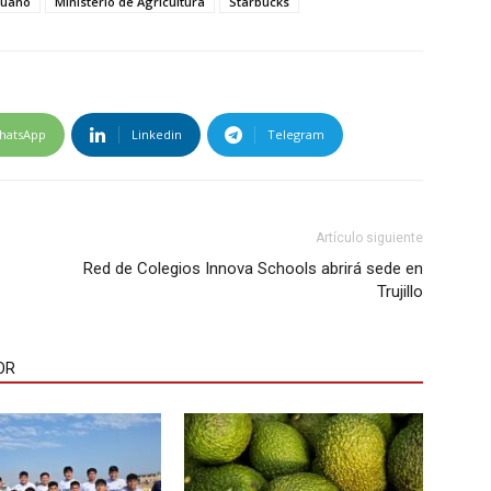
ruano
Ministerio de Agricultura
Starbucks
hatsApp
Linkedin
Telegram
Artículo siguiente
Red de Colegios Innova Schools abrirá sede en
Trujillo
OR