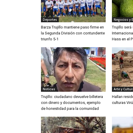
Deportes
Negocios y 
Barza Trujillo mantiene paso firme en
Trujillo ser
la Segunda División con contundente
Internaciona
triunfo 5-1
Hass en el P
Noticias
Arte y Cultur
Trujillo: ciudadano devuelve billetera
Hallan resid
con dinero y documentos, ejemplo
culturas Vir
de honestidad para la comunidad