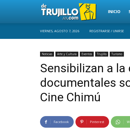
Trujillo
INICIO
VIERNES, AGOSTO 7, 2026
REGISTRARSE / UNIRSE
Perú
Noticias
Arte y Cultura
Eventos
Trujillo
Turismo
Sensibilizan a l
documentales so
Cine Chimú
Facebook
Pinterest
W