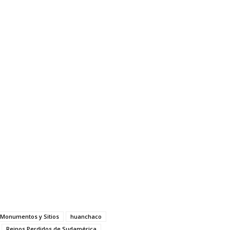
s Monumentos y Sitios
huanchaco
Reinos Perdidos de Sudamérica