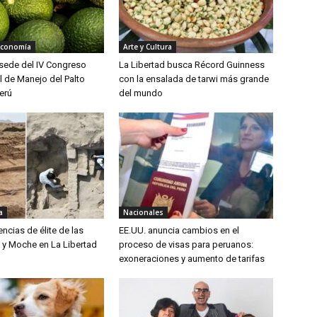
Economía
Arte y Cultura
á sede del IV Congreso
La Libertad busca Récord Guinness
l de Manejo del Palto
con la ensalada de tarwi más grande
erú
del mundo
a
Nacionales
encias de élite de las
EE.UU. anuncia cambios en el
ú y Moche en La Libertad
proceso de visas para peruanos:
exoneraciones y aumento de tarifas