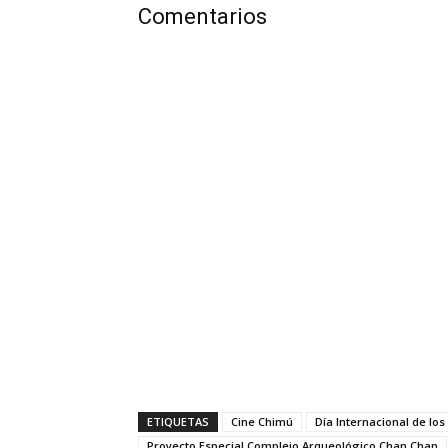
Comentarios
ETIQUETAS
Cine Chimú
Día Internacional de lo
Proyecto Especial Complejo Arqueológico Chan Chan