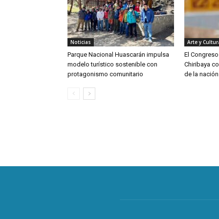
Noticias
Arte y Cultur
Parque Nacional Huascarán impulsa
El Congreso 
modelo turístico sostenible con
Chiribaya co
protagonismo comunitario
de la nación