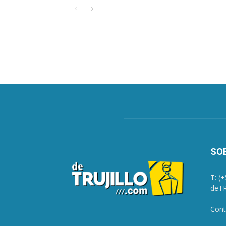
SO
T: (
deTR
Cont