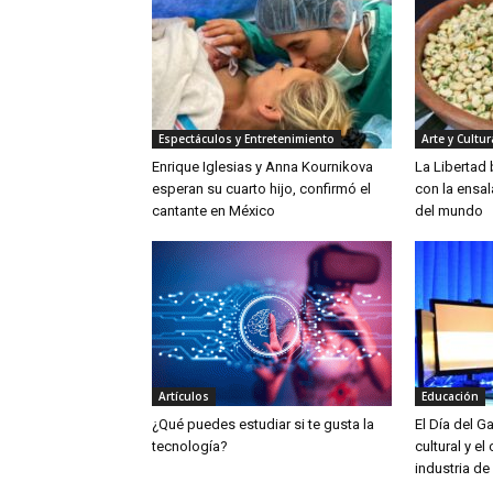
Espectáculos y Entretenimiento
Arte y Cultur
Enrique Iglesias y Anna Kournikova
La Libertad
esperan su cuarto hijo, confirmó el
con la ensa
cantante en México
del mundo
Artículos
Educación
¿Qué puedes estudiar si te gusta la
El Día del G
tecnología?
cultural y el
industria de