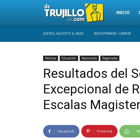
Trujillo
INICIO
JUEVES, AGOSTO 6, 2026
REGISTRARSE / UNIRSE
Perú
Noticias
Educación
Nacionales
Regionales
Resultados del 
Excepcional de 
Escalas Magister
Facebook
Pinterest
W