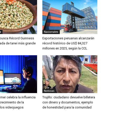
a
Nacionales
 busca Récord Guinness
Exportaciones peruanas alcanzarán
lada de tarwi más grande
récord histórico de US$ 84,327
millones en 2025, según la CCL
Noticias
amer celebra la influencia
Trujillo: ciudadano devuelve billetera
 crecimiento de la
con dinero y documentos, ejemplo
 los videojuegos
de honestidad para la comunidad