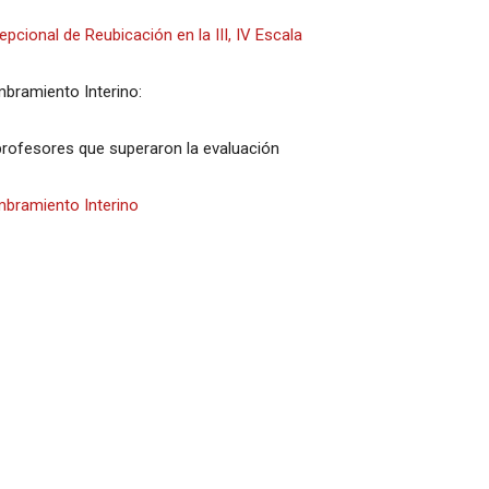
cional de Reubicación en la III, IV Escala
bramiento Interino:
profesores que superaron la evaluación
mbramiento Interino