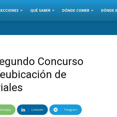
SECCIONES
QUÉ SABER
DÓNDE COMER
DÓNDE I
Segundo Concurso
Reubicación de
iales
hatsApp
Linkedin
Telegram