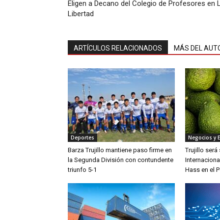
Eligen a Decano del Colegio de Profesores en 
Libertad
ARTÍCULOS RELACIONADOS
MÁS DEL AUT
Deportes
Negocios y 
Barza Trujillo mantiene paso firme en
Trujillo ser
la Segunda División con contundente
Internaciona
triunfo 5-1
Hass en el P