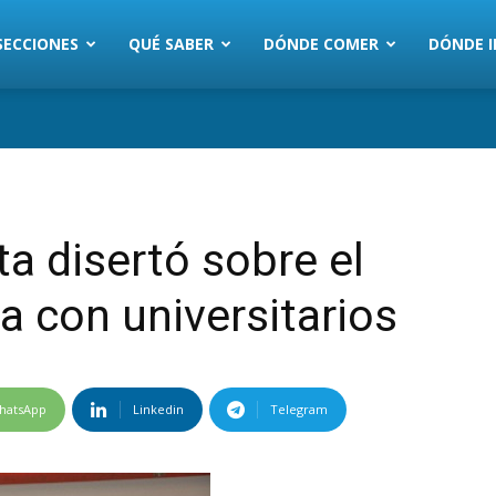
SECCIONES
QUÉ SABER
DÓNDE COMER
DÓNDE I
ta disertó sobre el
ca con universitarios
hatsApp
Linkedin
Telegram