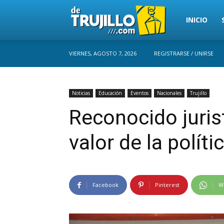
Trujillo
INICIO
VIERNES, AGOSTO 7, 2026
REGISTRARSE / UNIRSE
Perú
Noticias
Educación
Eventos
Nacionales
Trujillo
Reconocido juris
valor de la políti
Facebook
Pinterest
W