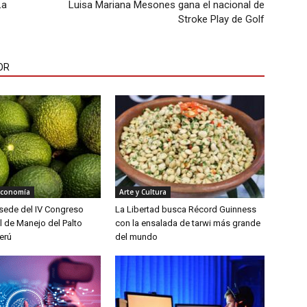
La
Luisa Mariana Mesones gana el nacional de
Stroke Play de Golf
OR
Economía
Arte y Cultura
á sede del IV Congreso
La Libertad busca Récord Guinness
l de Manejo del Palto
con la ensalada de tarwi más grande
erú
del mundo