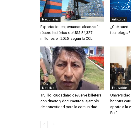
Nacionales
Artículos
Exportaciones peruanas alcanzarán
¿Qué puedes 
récord histórico de US$ 84,327
tecnología?
millones en 2025, según la CCL
Noticias
Educación
Trujillo: ciudadano devuelve billetera
Universidad
con dinero y documentos, ejemplo
honoris caus
de honestidad para la comunidad
aporte a la 
Perú