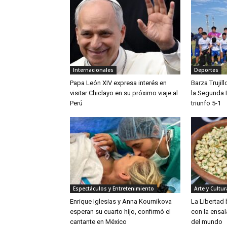
Internacionales
Deportes
Papa León XIV expresa interés en
Barza Trujil
visitar Chiclayo en su próximo viaje al
la Segunda 
Perú
triunfo 5-1
Espectáculos y Entretenimiento
Arte y Cultur
Enrique Iglesias y Anna Kournikova
La Libertad
esperan su cuarto hijo, confirmó el
con la ensa
cantante en México
del mundo