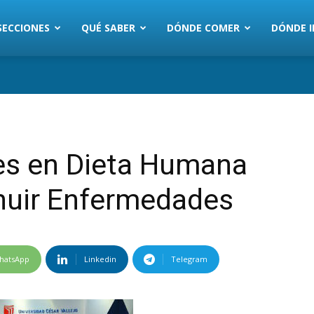
SECCIONES
QUÉ SABER
DÓNDE COMER
DÓNDE I
s en Dieta Humana
inuir Enfermedades
hatsApp
Linkedin
Telegram