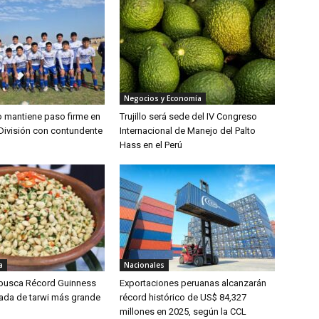
Negocios y Economía
lo mantiene paso firme en
Trujillo será sede del IV Congreso
División con contundente
Internacional de Manejo del Palto
Hass en el Perú
a
Nacionales
 busca Récord Guinness
Exportaciones peruanas alcanzarán
lada de tarwi más grande
récord histórico de US$ 84,327
millones en 2025, según la CCL