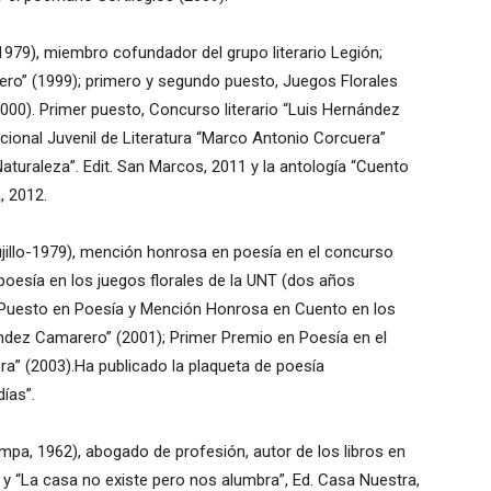
-1979), miembro cofundador del grupo literario Legión;
ero” (1999); primero y segundo puesto, Juegos Florales
2000). Primer puesto, Concurso literario “Luis Hernández
ional Juvenil de Literatura “Marco Antonio Corcuera”
Naturaleza”. Edit. San Marcos, 2011 y la antología “Cuento
, 2012.
jillo-1979), mención honrosa en poesía en el concurso
 poesía en los juegos florales de la UNT (dos años
 Puesto en Poesía y Mención Honrosa en Cuento en los
ández Camarero” (2001); Primer Premio en Poesía en el
a” (2003).Ha publicado la plaqueta de poesía
ías”.
mpa, 1962), abogado de profesión, autor de los libros en
 y “La casa no existe pero nos alumbra”, Ed. Casa Nuestra,