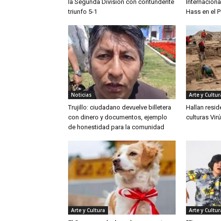
la Segunda División con contundente
Internaciona
triunfo 5-1
Hass en el P
Noticias
Arte y Cultur
Trujillo: ciudadano devuelve billetera
Hallan resid
con dinero y documentos, ejemplo
culturas Vir
de honestidad para la comunidad
Arte y Cultura
Arte y Cultur