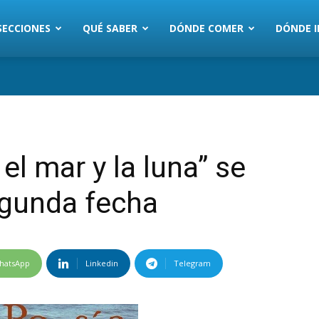
SECCIONES
QUÉ SABER
DÓNDE COMER
DÓNDE I
el mar y la luna” se
egunda fecha
hatsApp
Linkedin
Telegram