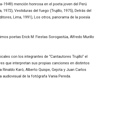
iura-1949) mención honrosa en el poeta joven del Perú
a, 1972), Vestiduras del fuego (Trujillo, 1975), Detrás del
Editores, Lima, 1991), Los otros, panorama de la poesía
imos poetas Erick M. Fiestas Sorogastúa, Alfredo Murillo
ales con los integrantes de “Cantautores Trujillo” el
res que interpretan sus propias canciones en distintos
 Rinaldo Karó, Alberto Quispe, Gejota y Juan Carlos
a audiovisual de la fotógrafa Vania Pereda.