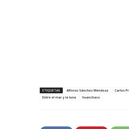
ETIQUETAS
Alfonso Sánchez Mendoza
Carlos P
Entre el mar y la luna
huanchaco