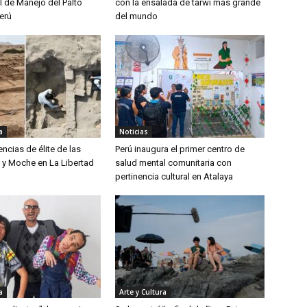
l de Manejo del Palto
con la ensalada de tarwi más grande
erú
del mundo
a
Noticias
encias de élite de las
Perú inaugura el primer centro de
ú y Moche en La Libertad
salud mental comunitaria con
pertinencia cultural en Atalaya
a
Arte y Cultura