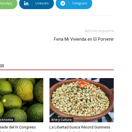
hatsApp
Linkedin
Telegram
Artículo siguiente
Feria Mi Vivienda en El Porvenir
OR
Economía
Arte y Cultura
á sede del IV Congreso
La Libertad busca Récord Guinness