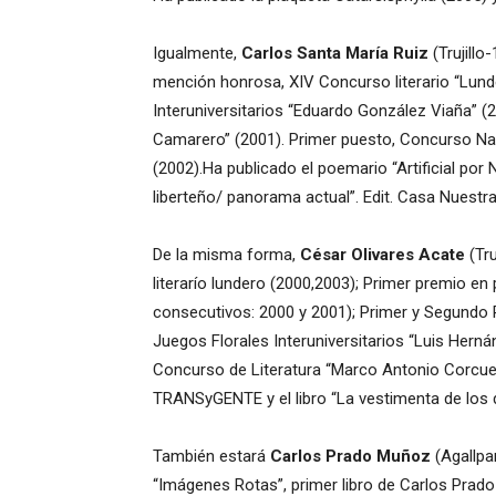
Igualmente,
Carlos Santa María Ruiz
(Trujillo
mención honrosa, XIV Concurso literario “Lund
Interuniversitarios “Eduardo González Viaña” (
Camarero” (2001). Primer puesto, Concurso Nac
(2002).Ha publicado el poemario “Artificial por 
liberteño/ panorama actual”. Edit. Casa Nuestra
De la misma forma,
César Olivares Acate
(Tru
literarío lundero (2000,2003); Primer premio en
consecutivos: 2000 y 2001); Primer y Segundo
Juegos Florales Interuniversitarios “Luis Hern
Concurso de Literatura “Marco Antonio Corcuer
TRANSyGENTE y el libro “La vestimenta de los d
También estará
Carlos Prado Muñoz
(Agallpa
“Imágenes Rotas”, primer libro de Carlos Prado