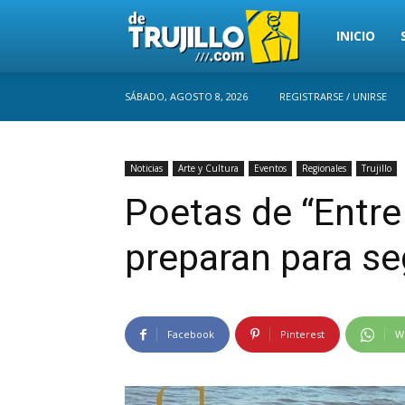
Trujillo
INICIO
SÁBADO, AGOSTO 8, 2026
REGISTRARSE / UNIRSE
Perú
Noticias
Arte y Cultura
Eventos
Regionales
Trujillo
Poetas de “Entre 
preparan para s
Facebook
Pinterest
W