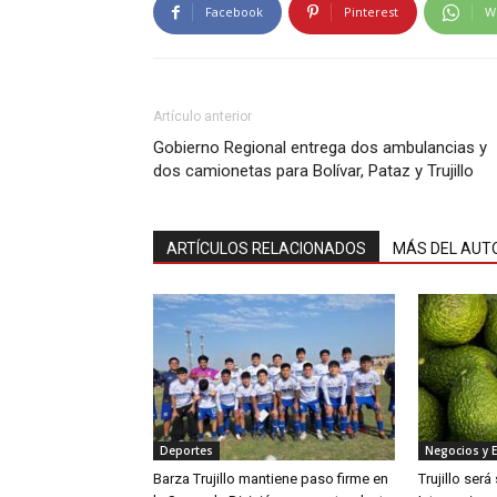
Facebook
Pinterest
W
Artículo anterior
Gobierno Regional entrega dos ambulancias y
dos camionetas para Bolívar, Pataz y Trujillo
ARTÍCULOS RELACIONADOS
MÁS DEL AUT
Deportes
Negocios y 
Barza Trujillo mantiene paso firme en
Trujillo ser