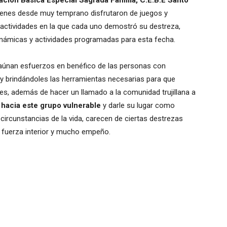
ción Básica Especial Sagrada Familia, C.E.B.E Santo
uienes desde muy temprano disfrutaron de juegos y
 actividades en la que cada uno demostró su destreza,
inámicas y actividades programadas para esta fecha.
 aúnan esfuerzos en benéfico de las personas con
y brindándoles las herramientas necesarias para que
es, además de hacer un llamado a la comunidad trujillana a
n hacia este grupo vulnerable
y darle su lugar como
circunstancias de la vida, carecen de ciertas destrezas
 fuerza interior y mucho empeño.