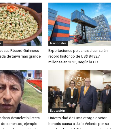
a
Nacionales
 busca Récord Guinness
Exportaciones peruanas alcanzarán
lada de tarwi más grande
récord histórico de US$ 84,327
millones en 2025, según la CCL
Educación
udadano devuelve billetera
Universidad de Lima otorga doctor
y documentos, ejemplo
honoris causa a Julio Velarde por su