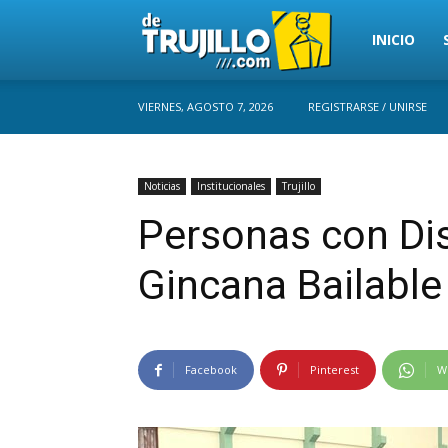
Trujillo
INICIO
VIERNES, AGOSTO 7, 2026
REGISTRARSE / UNIRSE
Perú
Noticias
Institucionales
Trujillo
Personas con Di
Gincana Bailable
Facebook
Pinterest
W