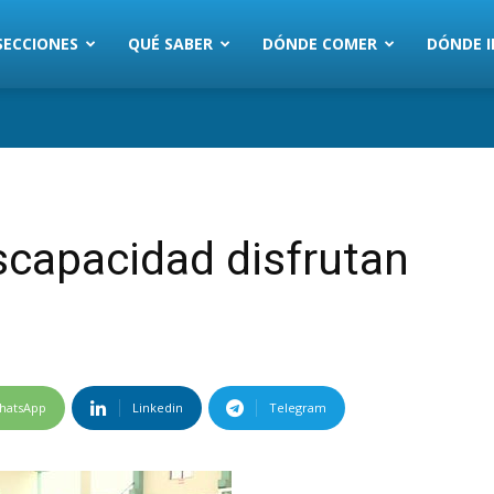
SECCIONES
QUÉ SABER
DÓNDE COMER
DÓNDE I
scapacidad disfrutan
hatsApp
Linkedin
Telegram