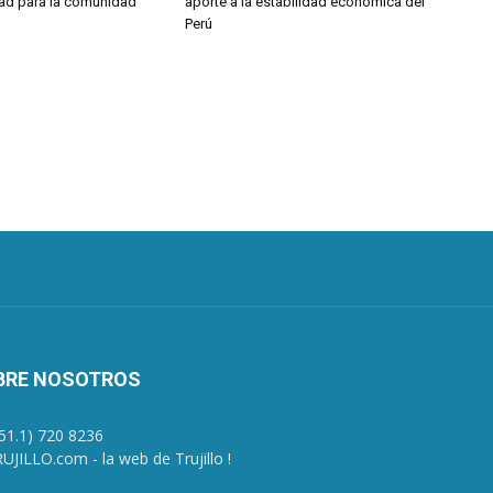
ad para la comunidad
aporte a la estabilidad económica del
Perú
BRE NOSOTROS
+51.1) 720 8236
UJILLO.com - la web de Trujillo !