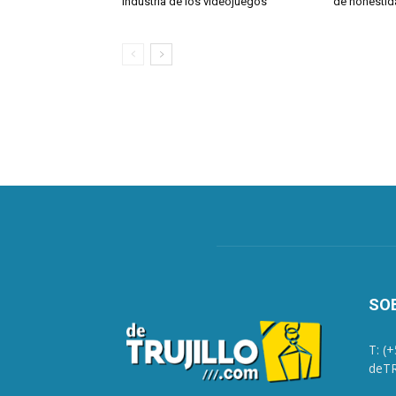
industria de los videojuegos
de honestid
SO
T: (
deTR