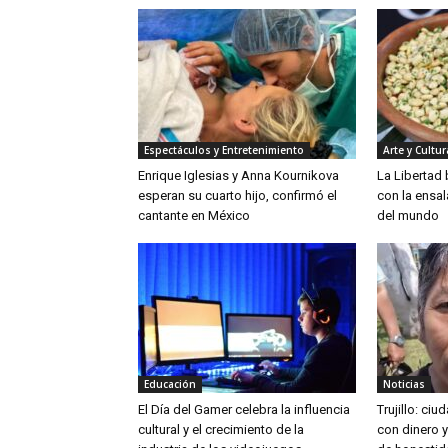
Espectáculos y Entretenimiento
Arte y Cultur
Enrique Iglesias y Anna Kournikova
La Libertad
esperan su cuarto hijo, confirmó el
con la ensa
cantante en México
del mundo
Educación
Noticias
El Día del Gamer celebra la influencia
Trujillo: ci
cultural y el crecimiento de la
con dinero 