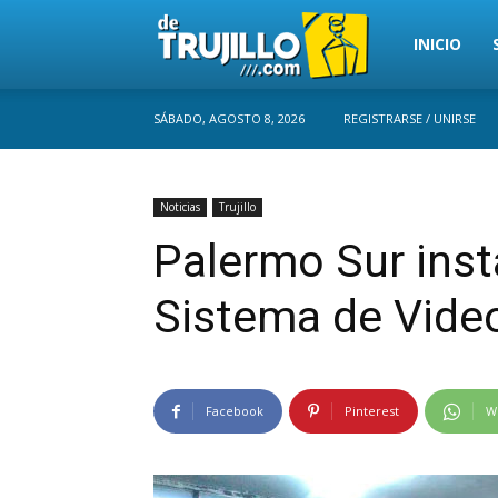
Trujillo
INICIO
SÁBADO, AGOSTO 8, 2026
REGISTRARSE / UNIRSE
Perú
Noticias
Trujillo
Palermo Sur ins
Sistema de Video
Facebook
Pinterest
W