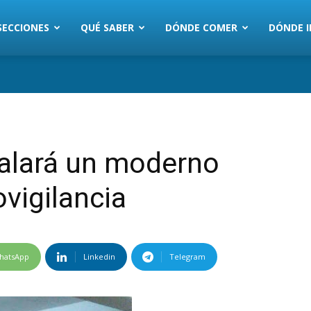
SECCIONES
QUÉ SABER
DÓNDE COMER
DÓNDE I
talará un moderno
vigilancia
hatsApp
Linkedin
Telegram