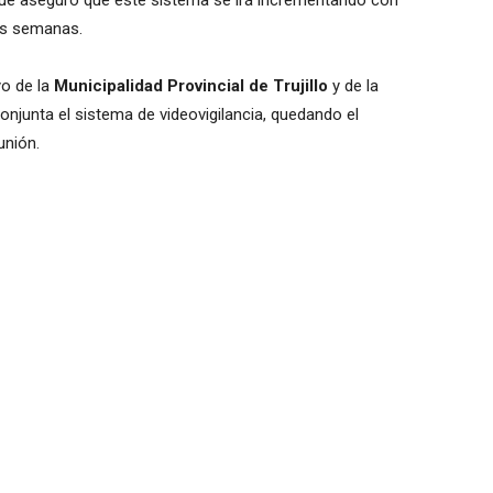
que aseguró que este sistema se irá incrementando con
as semanas.
yo de la
Municipalidad Provincial de Trujillo
y de la
njunta el sistema de videovigilancia, quedando el
unión.