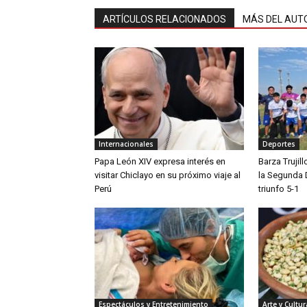
ARTÍCULOS RELACIONADOS
MÁS DEL AUT
Internacionales
Deportes
Papa León XIV expresa interés en
Barza Trujil
visitar Chiclayo en su próximo viaje al
la Segunda 
Perú
triunfo 5-1
Espectáculos y Entretenimiento
Arte y Cultur