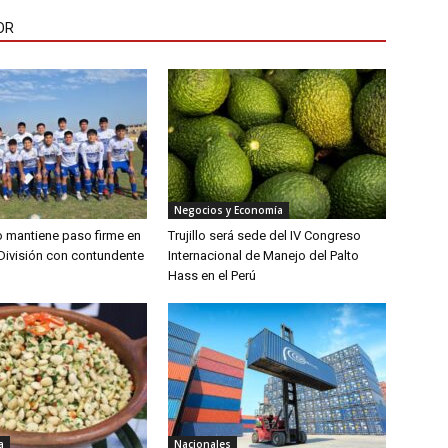
OR
Negocios y Economía
lo mantiene paso firme en
Trujillo será sede del IV Congreso
División con contundente
Internacional de Manejo del Palto
Hass en el Perú
a
Nacionales