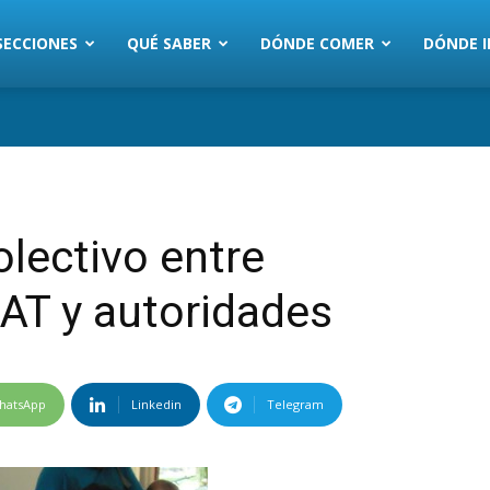
SECCIONES
QUÉ SABER
DÓNDE COMER
DÓNDE I
olectivo entre
AT y autoridades
hatsApp
Linkedin
Telegram