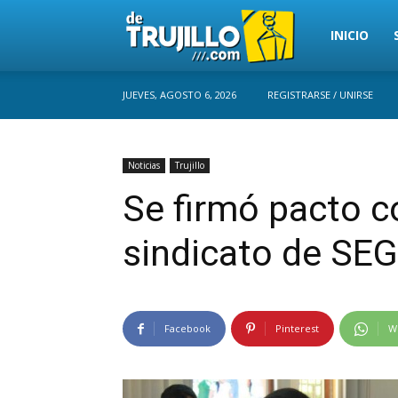
Trujillo
INICIO
JUEVES, AGOSTO 6, 2026
REGISTRARSE / UNIRSE
Perú
Noticias
Trujillo
Se firmó pacto c
sindicato de SEG
Facebook
Pinterest
W