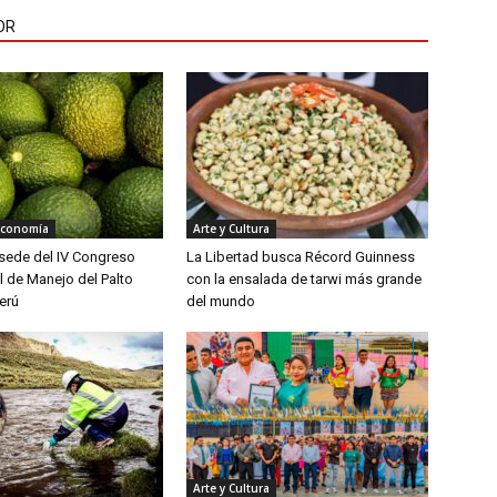
OR
Economía
Arte y Cultura
á sede del IV Congreso
La Libertad busca Récord Guinness
l de Manejo del Palto
con la ensalada de tarwi más grande
erú
del mundo
Arte y Cultura