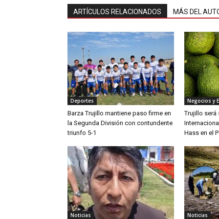
ARTÍCULOS RELACIONADOS
MÁS DEL AUT
Deportes
Negocios y 
Barza Trujillo mantiene paso firme en
Trujillo ser
la Segunda División con contundente
Internaciona
triunfo 5-1
Hass en el P
Noticias
Noticias